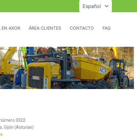
Elegir
un
idioma
 EN AXOR
ÁREA CLIENTES
CONTACTO
FAQ
, número 3322
, Gijón (Asturias)
ps