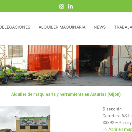
DELEGACIONES
ALQUILER MAQUINARIA
NEWS
TRABAJA
Alquiler de maquinaria y herramienta en Asturias (Gijón)
Dirección
:
Carretera AS II
33392 – Porceyo
–>
Abrir en ma