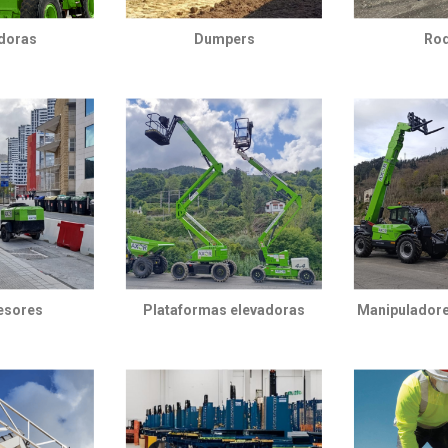
doras
Dumpers
Rod
esores
Plataformas elevadoras
Manipuladore