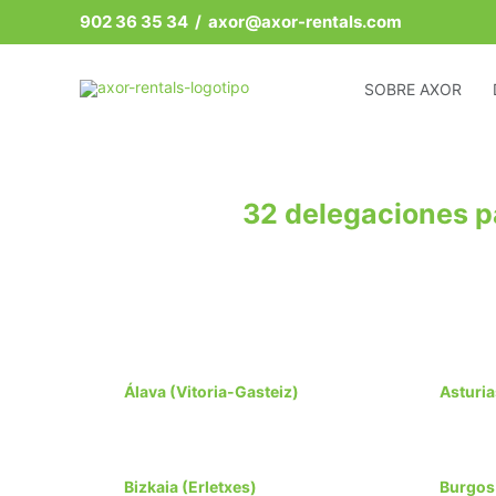
Ir
902 36 35 34
/ axor@axor-rentals.com
al
contenido
SOBRE AXOR
32 delegaciones pa
Álava (Vitoria-Gasteiz)
Asturia
Bizkaia (Erletxes)
Burgos