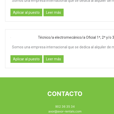
Somos una empresa internacional que se dedica al alquiler de 
Aplicar al puesto
Leer más
Técnico/a electromecánico/a Oficial 1ª, 2ª y/o 
Somos una empresa internacional que se dedica al alquiler de 
Aplicar al puesto
Leer más
CONTACTO
902 36 35 34
axor@axor-rentals.com