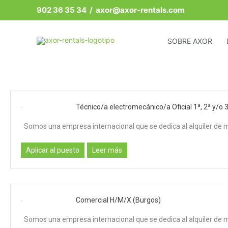
Ir
902 36 35 34
/ axor@axor-rentals.com
al
contenido
SOBRE AXOR
Técnico/a electromecánico/a Oficial 1ª, 2ª y/o 
Somos una empresa internacional que se dedica al alquiler de 
Aplicar al puesto
Leer más
Comercial H/M/X (Burgos)
Somos una empresa internacional que se dedica al alquiler de 