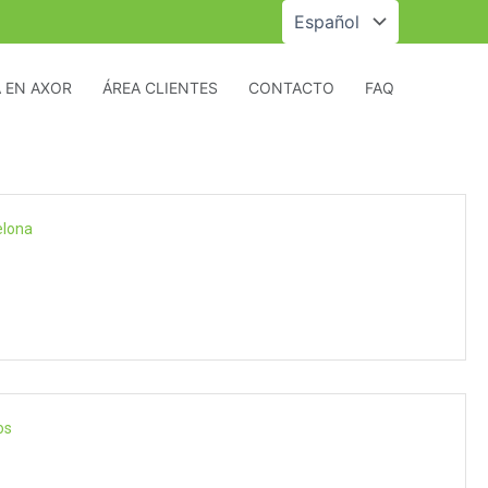
Elegir
un
idioma
 EN AXOR
ÁREA CLIENTES
CONTACTO
FAQ
elona
os