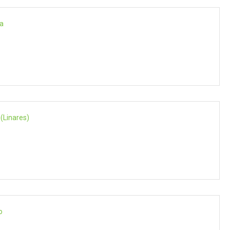
la
(Linares)
o