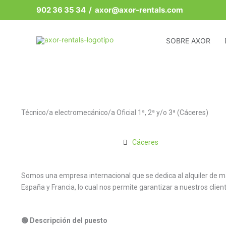
Ir
902 36 35 34
/ axor@axor-rentals.com
al
contenido
SOBRE AXOR
Técnico/a electromecánico/a Oficial 1ª, 2ª y/o 3ª (Cáceres)
Cáceres
Somos una empresa internacional que se dedica al alquiler de 
España y Francia, lo cual nos permite garantizar a nuestros clien
🟢 Descripción del puesto