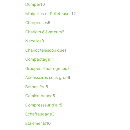
Dumper
10
Minipelles et Pelleteuses
12
Chargeuses
5
Chariots élévateurs
2
Nacelles
8
Chariot télescopique
1
Compactage
11
Groupes électrogènes
7
Accessoires sous grue
6
Bétonnière
6
Camion benne
5
Compresseur d'air
5
Echaffaudage
3
Etaiements
10