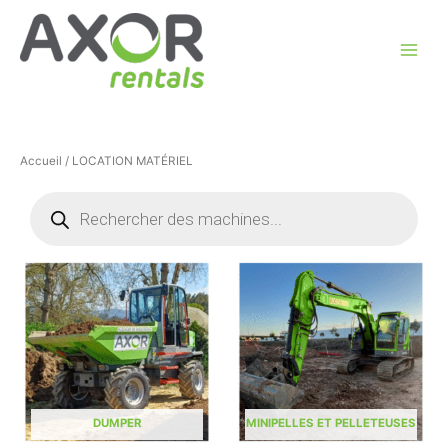
Aller
au
contenu
Accueil
/ LOCATION MATÉRIEL
Recherche
de
produits
DUMPER
MINIPELLES ET PELLETEUSES