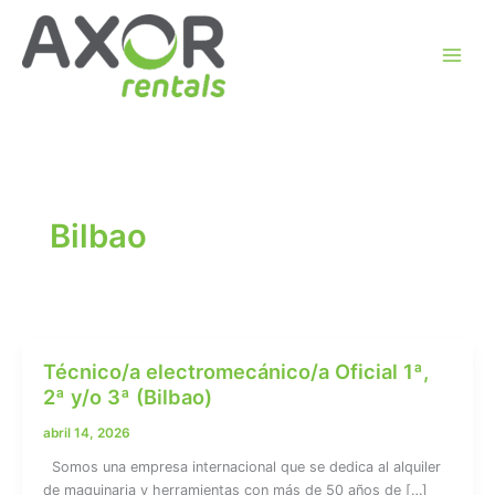
Ir
al
contenido
Bilbao
Técnico/a electromecánico/a Oficial 1ª,
2ª y/o 3ª (Bilbao)
abril 14, 2026
Somos una empresa internacional que se dedica al alquiler
de maquinaria y herramientas con más de 50 años de […]