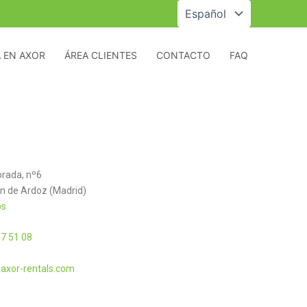
Elegir
un
idioma
 EN AXOR
ÁREA CLIENTES
CONTACTO
FAQ
rada, nº6
n de Ardoz (Madrid)
ps
7 51 08
axor-rentals.com