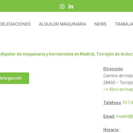
DELEGACIONES
ALQUILER MAQUINARIA
NEWS
TRABAJA
Alquiler de maquinaria y herramienta en Madrid, Torrejón de Ardoz
Dirección
:
Camino de mejo
delegación
28850 – Torrejó
–>
Abrir en ma
Teléfono
:
917 4
Email
:
madrid@
Horario
: