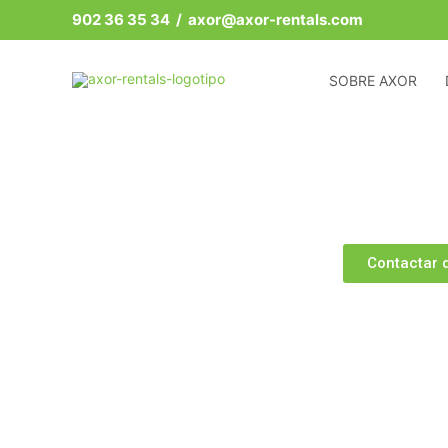
Ir
902 36 35 34
/ axor@axor-rentals.com
al
contenido
SOBRE AXOR
Contactar 