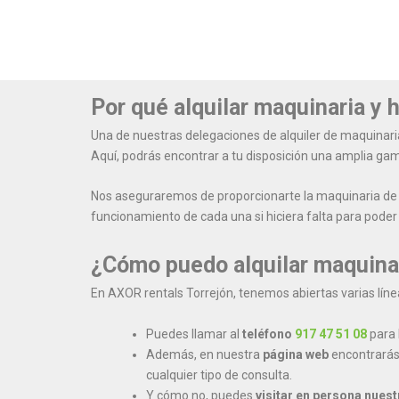
Por qué alquilar maquinaria y
Una de nuestras delegaciones de alquiler de maquinari
Aquí, podrás encontrar a tu disposición una amplia ga
Nos aseguraremos de proporcionarte la maquinaria de l
funcionamiento de cada una si hiciera falta para poder 
¿Cómo puedo alquilar maquina
En AXOR rentals Torrejón, tenemos abiertas varias lí
Puedes llamar al
teléfono
917 47 51 08
para 
Además, en nuestra
página web
encontrarás
cualquier tipo de consulta.
Y cómo no, puedes
visitar en persona nues