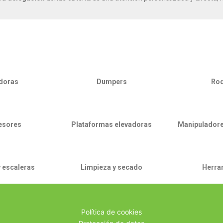
doras
Dumpers
Rod
esores
Plataformas elevadoras
Manipuladore
 escaleras
Limpieza y secado
Herra
Política de cookies