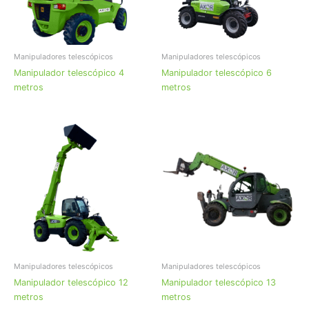
Manipuladores telescópicos
Manipuladores telescópicos
Manipulador telescópico 4
Manipulador telescópico 6
metros
metros
Manipuladores telescópicos
Manipuladores telescópicos
Manipulador telescópico 12
Manipulador telescópico 13
metros
metros