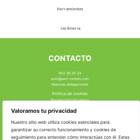
Herramientas
Jardinería
CONTACTO
902 36 35 34
axor@axor-rentals.com
Nuestras delegaciones
Política de cookies
Protección de datos
Aviso Legal
Valoramos tu privacidad
Canal Ético
Calidad
Nuestro sitio web utiliza cookies esenciales para
garantizar su correcto funcionamiento y cookies de
seguimiento para entender cómo interactúas con él. Estas