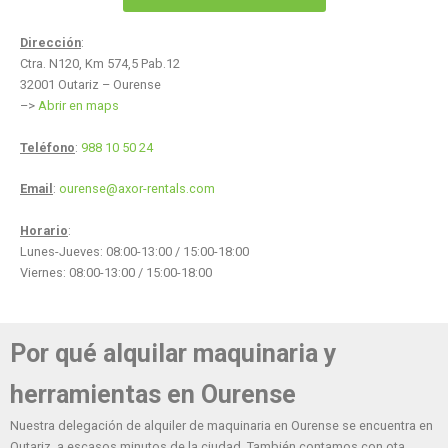
Dirección
:
Ctra. N120, Km 574,5 Pab.12
32001 Outariz – Ourense
–>
Abrir en maps
Teléfono
:
988 10 50 24
Email
:
ourense@axor-rentals.com
Horario
:
Lunes-Jueves: 08:00-13:00 / 15:00-18:00
Viernes: 08:00-13:00 / 15:00-18:00
Por qué alquilar maquinaria y
herramientas en Ourense
Nuestra delegación de alquiler de maquinaria en Ourense se encuentra en
Outariz, a escasos minutos de la ciudad. También contamos con ota